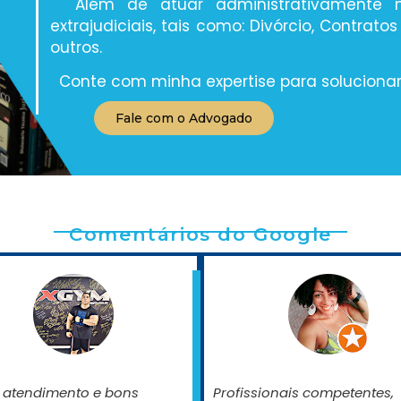
Além de atuar administrativamente 
extrajudiciais, tais como: Divórcio, Contratos 
outros.
Conte com minha expertise para solucionar
Fale com o Advogado
Comentários do Google
 atendimento e bons
Profissionais competentes,