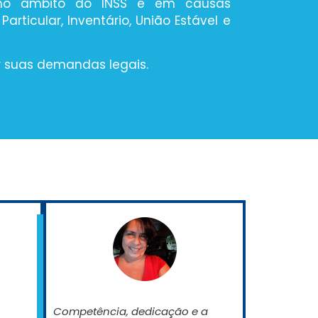
no âmbito do INSS e em causas
Particular, Inventário, União Estável e
 suas demandas legais.
Competência, dedicação e a